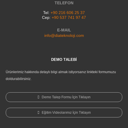
TELEFON
Tel:
+90 216 606 25 37
Cep:
+90 537 741 97 47
E-MAIL
info@diateknoloji.com
DEMO TALEBİ
Ürünlerimiz hakkında detaylı bilgi almak istiyorsanız linkteki formumuzu
doldurabilirsiniz.
Demo Talep Formu İçin Tıklayın
Eğitim Videolarımız İçin Tıklayın