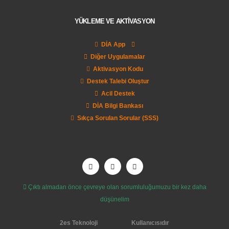
YÜKLEME VE AKTİVASYON
DİA App
Diğer Uygulamalar
Aktivasyon Kodu
Destek Talebi Oluştur
Acil Destek
DİA Bilgi Bankası
Sıkça Sorulan Sorular (SSS)
Çıktı almadan önce çevreye olan sorumluluğumuzu bir kez daha
düşünelim
2es Teknoloji
Kullanıcısıdır