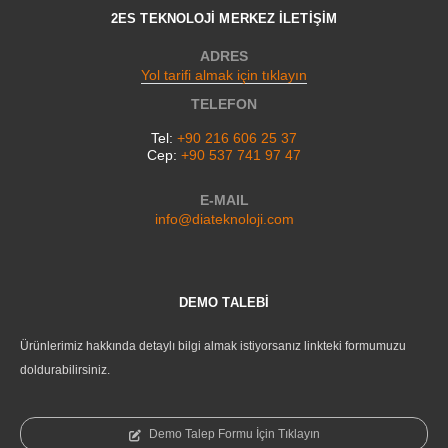
2ES TEKNOLOJİ MERKEZ İLETİŞİM
ADRES
Yol tarifi almak için tıklayın
TELEFON
Tel:
+90 216 606 25 37
Cep:
+90 537 741 97 47
E-MAIL
info@diateknoloji.com
DEMO TALEBİ
Ürünlerimiz hakkında detaylı bilgi almak istiyorsanız linkteki formumuzu
doldurabilirsiniz.
Demo Talep Formu İçin Tıklayın