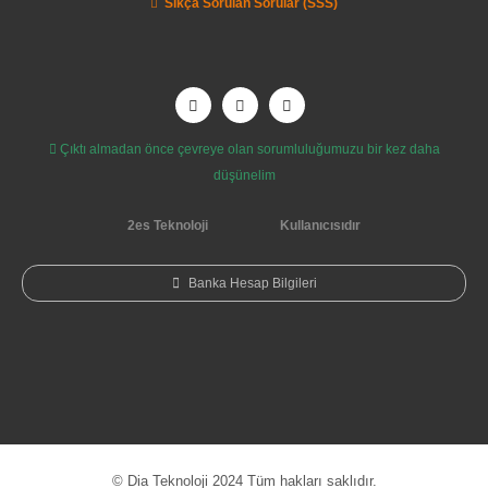
Sıkça Sorulan Sorular (SSS)
Çıktı almadan önce çevreye olan sorumluluğumuzu bir kez daha
düşünelim
2es Teknoloji
Kullanıcısıdır
Banka Hesap Bilgileri
© Dia Teknoloji 2024 Tüm hakları saklıdır.