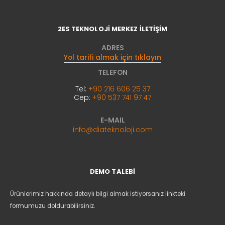
2ES TEKNOLOJİ MERKEZ İLETİŞİM
ADRES
Yol tarifi almak için tıklayın
TELEFON
Tel:
+90 216 606 25 37
Cep:
+90 537 741 97 47
E-MAIL
info@diateknoloji.com
DEMO TALEBİ
Ürünlerimiz hakkında detaylı bilgi almak istiyorsanız linkteki
formumuzu doldurabilirsiniz.