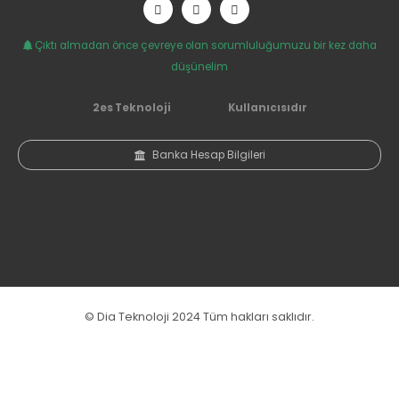
Çıktı almadan önce çevreye olan sorumluluğumuzu bir kez daha
düşünelim
2es Teknoloji
Kullanıcısıdır
Banka Hesap Bilgileri
© Dia Teknoloji 2024 Tüm hakları saklıdır.