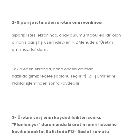
2-Siparişe istinaden üretim emri verilmesi
Sipariş listesi ekranında, onay durumu “Kabul edildi” olan
alınan sipariş fişi üzerindeyken F12 Menüden; “Üretim
emri hazırla” denir.
Takip eden ekranda, daha önceki adımda
hazırladığımız reçete şablonu seçilir. “[F2] İş Emirlerini
Planla” işleminden sonra kaydedilir.
3- Üretim ve iş emri kaydedildikten sonra,
“Planlanıyor” durumunda ki üretim emri listesine
kayıt olacaktır. Bu listede F12- Başlat komutu