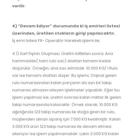
verilir.
4) “Devam Ediyor” durumunda ki iş emirleri listesi
üzerinden, üretilen stokların girişi yapılacaktır.
İş emri listesi F9- Operatör Hareketi işlemi ile;
4.1) Sarf Fişinin Oluşması: Üretim bittikten sonra; Ana
hammadde( ham rulo sac) stoktan tamamı kadar
düşürülür. Örneğin; ana sac elimizde 10.000 KG/ 1 Rulo
var ise tamamı stoktan düşer. Bu işlemi; Orijinal gelen
rulo numarasından kalan parçanın da ayrı bir takip
numarası almasını isteyen işletmeler yapabilir. Eğer bu
işlem yapılmaz ise; üretim sonrası kalan miktar ilk gelen
takip numarasında kalacaktır. Örnek olarak; 10.000 KG
ağırlığında 123 takip numarası ile stoğa giren bir rulo,
müşteriden alınan sipariş için 7.000 KG kesilmiştir. Kalan
3.000 KG ürün 123 takip numarası ile devam etmesi
isteniyor ise işlem yapılmamalıdır. Lakin 3.000 KG kalan