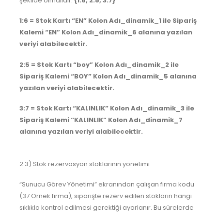
şekilde olmalıdır.
{1:6, 2:5, 3:7}
1:6 = Stok Kartı “EN” Kolon Adı_dinamik_1 ile Sipariş
Kalemi “EN” Kolon Adı_dinamik_6 alanına yazılan
veriyi alabilecektir.
2:5 = Stok Kartı “boy” Kolon Adı_dinamik_2 ile
Sipariş Kalemi “BOY” Kolon Adı_dinamik_5 alanına
yazılan veriyi alabilecektir.
3:7 = Stok Kartı “KALINLIK” Kolon Adı_dinamik_3 ile
Sipariş Kalemi “KALINLIK” Kolon Adı_dinamik_7
alanına yazılan veriyi alabilecektir.
2.3) Stok rezervasyon stoklarının yönetimi
“Sunucu Görev Yönetimi” ekranından çalışan firma kodu
(37 Örnek firma), siparişte rezerv edilen stokların hangi
sıklıkla kontrol edilmesi gerektiği ayarlanır. Bu sürelerde