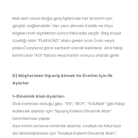
Mal alım veya stoğa giriş fişlerinde her iki birim için
girişler sağlanabilir. Her yeni alımda özellik ve ölçü
bilgileri kart açıldıktan sonra faturada seçilir. Beş boyut
özelliği olan “PLAKA/AD” alanı gelen ürün (rulo veya
plaka) sayısına göre serbest olarak belirlenir. Ana takip
birimi olan “KG” fatura veya tartım sonucu olarak girilir.
D) Müşteriden Sipariş Almak Ve Üretim İçin İlk
Ayarlar
1-Dinamik Alan Ayarları
Stok kartında olduğu gibi, “EN”, “BOY”, “KALINLIK” gibi takip
edilecek alanlar için “Sipariş Kalemi Dinamik Alan”
tanımlaması yapılır.
Aynı kolon sırasıve isminde alanlar, irsaliye ve faturaya
da aktarılabilmesi için “İrsaliye Kalemi Dinamik Alan”,