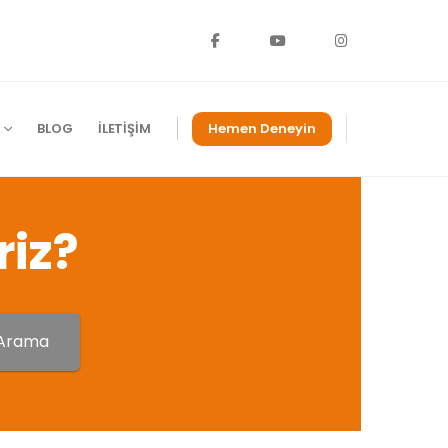
BLOG
İLETIŞIM
Hemen Deneyin
riz?
Arama