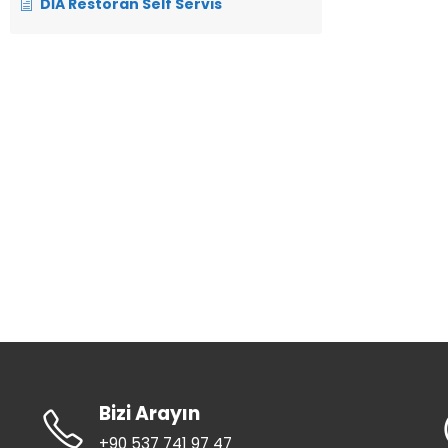
DİA Restoran Self Servis
Bizi Arayın
+90 537 741 97 47