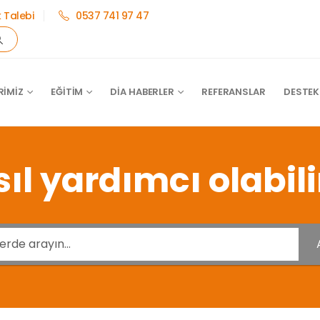
 Talebi
0537 741 97 47
IMIZ
EĞITIM
DİA HABERLER
REFERANSLAR
DESTEK
ıl yardımcı olabili