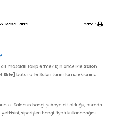
on-Masa Takibi
Yazdır
a ait masaları takip etmek için öncelikle
Salon
4 Ekle]
butonu ile Salon tanımlama ekranına
sunuz. Salonun hangi şubeye ait olduğu, burada
tkisini, siparişleri hangi fiyatı kullanacağını