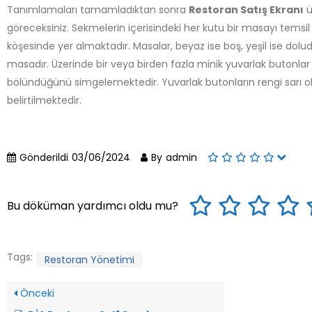
Tanımlamaları tamamladıktan sonra
Restoran Satış Ekranı
ü
göreceksiniz. Sekmelerin içerisindeki her kutu bir masayı temsi
köşesinde yer almaktadır. Masalar, beyaz ise boş, yeşil ise dol
masadır. Üzerinde bir veya birden fazla minik yuvarlak butonlar 
bölündüğünü simgelemektedir. Yuvarlak butonların rengi sarı 
belirtilmektedir.
Gönderildi
03/06/2024
By
admin
Bu döküman yardımcı oldu mu?
Tags:
Restoran Yönetimi
Önceki