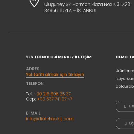
Ulugüney Sk. Harman Plaza No:1 K:3 D:28
34956 TUZLA – İSTANBUL
2ES TEKNOLOJİ MERKEZ İLETİŞİM
DEMO TA
ADRES
Ürünlerim
Yol tarifi almak için tıklayın
istiyorsa
TELEFON
doldurabil
Tel:
+90 216 606 25 37
Cep:
+90 537 741 97 47
De
E-MAIL
info@diateknoloji.com
Eği