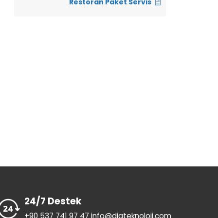
Restoran Paket Servis
24/7 Destek
+90 537 741 97 47 info@diateknoloji.com