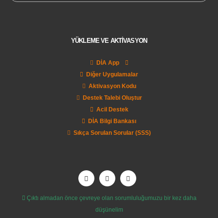
YÜKLEME VE AKTİVASYON
DİA App
Diğer Uygulamalar
Aktivasyon Kodu
Destek Talebi Oluştur
Acil Destek
DİA Bilgi Bankası
Sıkça Sorulan Sorular (SSS)
Çıktı almadan önce çevreye olan sorumluluğumuzu bir kez daha
düşünelim