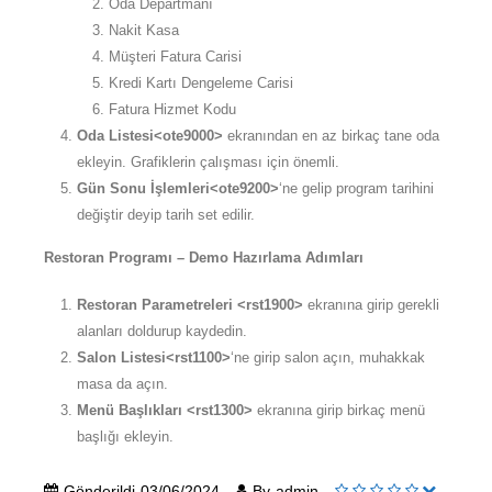
Oda Departmanı
Nakit Kasa
Müşteri Fatura Carisi
Kredi Kartı Dengeleme Carisi
Fatura Hizmet Kodu
Oda Listesi<ote9000>
ekranından en az birkaç tane oda
ekleyin. Grafiklerin çalışması için önemli.
Gün Sonu İşlemleri<ote9200>
‘ne gelip program tarihini
değiştir deyip tarih set edilir.
Restoran Programı – Demo Hazırlama Adımları
Restoran Parametreleri <rst1900>
ekranına girip gerekli
alanları doldurup kaydedin.
Salon Listesi<rst1100>
‘ne girip salon açın, muhakkak
masa da açın.
Menü Başlıkları
<rst1300>
ekranına girip birkaç menü
başlığı ekleyin.
Gönderildi
03/06/2024
By
admin