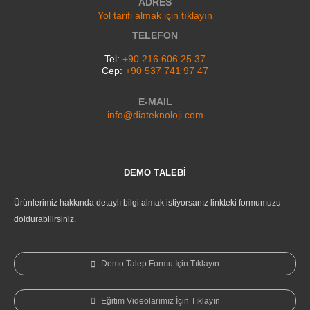
ADRES
Yol tarifi almak için tıklayın
TELEFON
Tel:
+90 216 606 25 37
Cep:
+90 537 741 97 47
E-MAIL
info@diateknoloji.com
DEMO TALEBİ
Ürünlerimiz hakkında detaylı bilgi almak istiyorsanız linkteki formumuzu
doldurabilirsiniz.
Demo Talep Formu İçin Tıklayın
Eğitim Videolarımız İçin Tıklayın