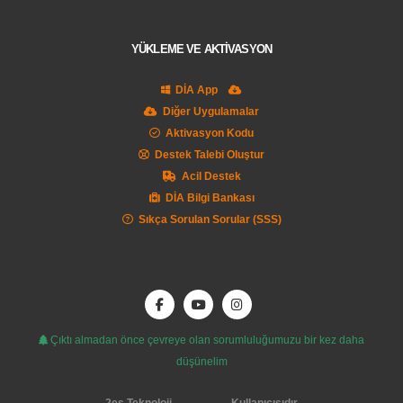
YÜKLEME VE AKTİVASYON
DİA App
Diğer Uygulamalar
Aktivasyon Kodu
Destek Talebi Oluştur
Acil Destek
DİA Bilgi Bankası
Sıkça Sorulan Sorular (SSS)
Çıktı almadan önce çevreye olan sorumluluğumuzu bir kez daha
düşünelim
2es Teknoloji
Kullanıcısıdır