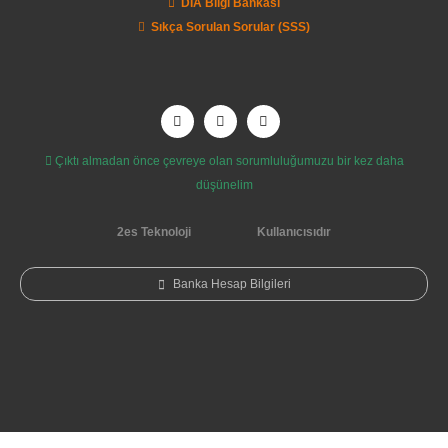
DİA Bilgi Bankası
Sıkça Sorulan Sorular (SSS)
Çıktı almadan önce çevreye olan sorumluluğumuzu bir kez daha
düşünelim
2es Teknoloji
Kullanıcısıdır
Banka Hesap Bilgileri