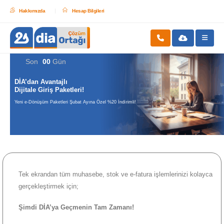
Hakkımızda
Hesap Bilgileri
Son
00
Gün
DİA’dan Avantajlı
Dijitale Giriş Paketleri!
Yeni e-Dönüşüm Paketleri Şubat Ayına Özel %20 İndirimli!
Tek ekrandan tüm muhasebe, stok ve e-fatura işlemlerinizi kolayca
gerçekleştirmek için;
Şimdi DİA’ya Geçmenin Tam Zamanı!