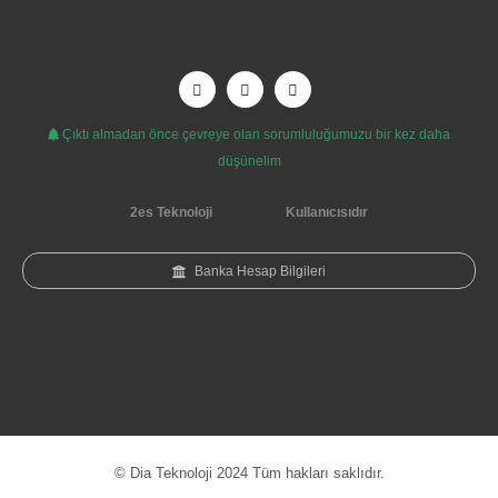
Çıktı almadan önce çevreye olan sorumluluğumuzu bir kez daha
düşünelim
2es Teknoloji
Kullanıcısıdır
Banka Hesap Bilgileri
© Dia Teknoloji 2024 Tüm hakları saklıdır.