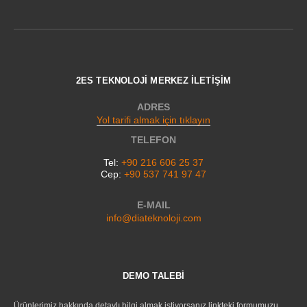
2ES TEKNOLOJİ MERKEZ İLETİŞİM
ADRES
Yol tarifi almak için tıklayın
TELEFON
Tel:
+90 216 606 25 37
Cep:
+90 537 741 97 47
E-MAIL
info@diateknoloji.com
DEMO TALEBİ
Ürünlerimiz hakkında detaylı bilgi almak istiyorsanız linkteki formumuzu