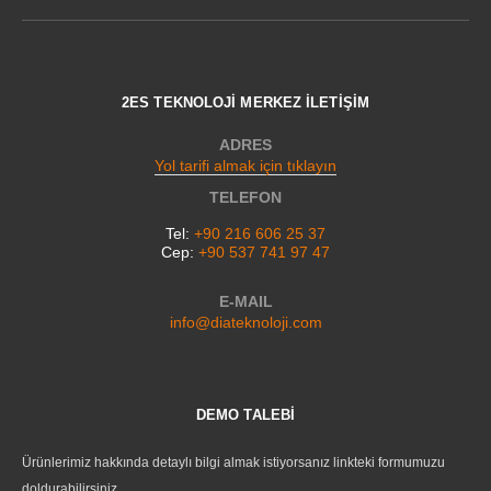
2ES TEKNOLOJİ MERKEZ İLETİŞİM
ADRES
Yol tarifi almak için tıklayın
TELEFON
Tel:
+90 216 606 25 37
Cep:
+90 537 741 97 47
E-MAIL
info@diateknoloji.com
DEMO TALEBİ
Ürünlerimiz hakkında detaylı bilgi almak istiyorsanız linkteki formumuzu
doldurabilirsiniz.