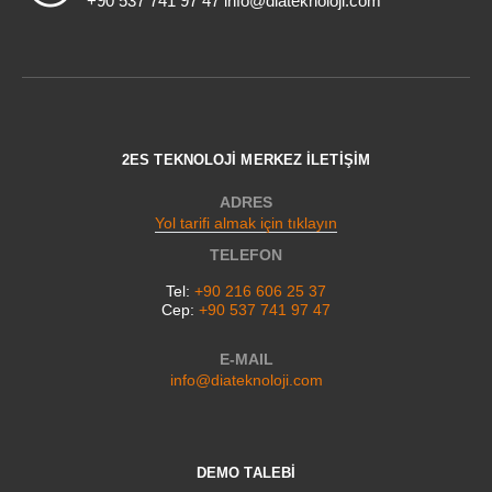
+90 537 741 97 47 info@diateknoloji.com
2ES TEKNOLOJİ MERKEZ İLETİŞİM
ADRES
Yol tarifi almak için tıklayın
TELEFON
Tel:
+90 216 606 25 37
Cep:
+90 537 741 97 47
E-MAIL
info@diateknoloji.com
DEMO TALEBİ