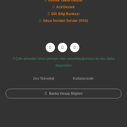
Destek Talebi Oluştur
Acil Destek
DİA Bilgi Bankası
Sıkça Sorulan Sorular (SSS)
Çıktı almadan önce çevreye olan sorumluluğumuzu bir kez daha
düşünelim
2es Teknoloji
Kullanıcısıdır
Banka Hesap Bilgileri