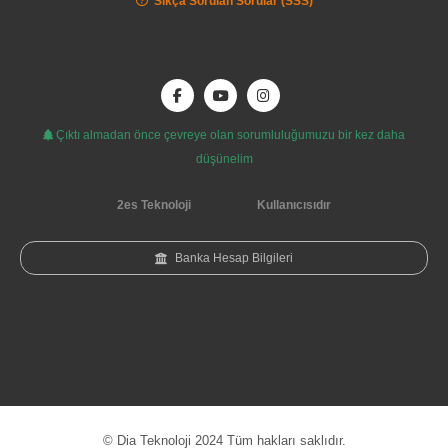
Sıkça Sorulan Sorular (SSS)
Çıktı almadan önce çevreye olan sorumluluğumuzu bir kez daha
düşünelim
2es Teknoloji
Kullanıcısıdır
Banka Hesap Bilgileri
© Dia Teknoloji 2024 Tüm hakları saklıdır.