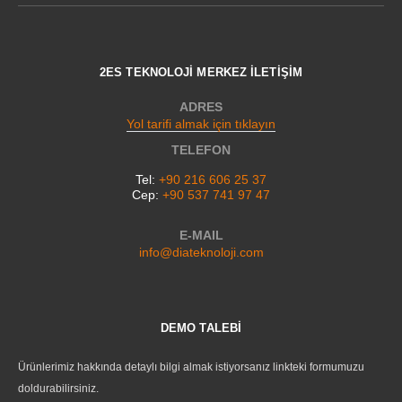
2ES TEKNOLOJİ MERKEZ İLETİŞİM
ADRES
Yol tarifi almak için tıklayın
TELEFON
Tel:
+90 216 606 25 37
Cep:
+90 537 741 97 47
E-MAIL
info@diateknoloji.com
DEMO TALEBİ
Ürünlerimiz hakkında detaylı bilgi almak istiyorsanız linkteki formumuzu
doldurabilirsiniz.