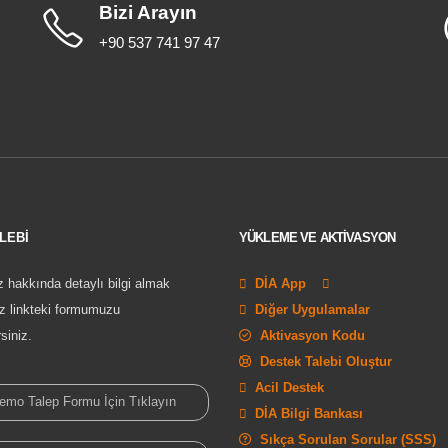
Bizi Arayın
+90 537 741 97 47
LEBİ
YÜKLEME VE AKTİVASYON
z hakkında detaylı bilgi almak
DİA App
ız linkteki formumuzu
Diğer Uygulamalar
rsiniz.
Aktivasyon Kodu
Destek Talebi Oluştur
Acil Destek
mo Talep Formu İçin Tıklayın
DİA Bilgi Bankası
Sıkça Sorulan Sorular (SSS)