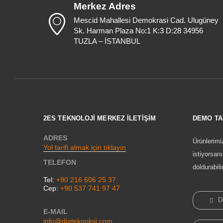
Merkez Adres
Mescid Mahallesi Demokrasi Cad. Ulugüney
Sk. Harman Plaza No:1 K:3 D:28 34956
TUZLA – İSTANBUL
2ES TEKNOLOJİ MERKEZ İLETİŞİM
DEMO TA
ADRES
Ürünlerimi
Yol tarifi almak için tıklayın
istiyorsan
TELEFON
doldurabili
Tel:
+90 216 606 25 37
Cep:
+90 537 741 97 47
De
E-MAIL
info@diateknoloji.com