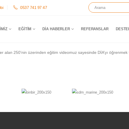
bi
0537 741 97 47
IMIZ
EĞITIM
DİA HABERLER
REFERANSLAR
DESTE
er alan 250’nin üzerinden eğitim videomuz sayesinde DİA’yı öğrenmek 