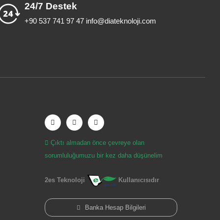
24/7 Destek
+90 537 741 97 47 info@diateknoloji.com
Çıktı almadan önce çevreye olan
sorumluluğumuzu bir kez daha düşünelim
2es Teknoloji
Kullanıcısıdır
Banka Hesap Bilgileri