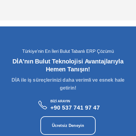
Türkiye Çapında 300+ İş ortağı
%95 Müşteri Memnuniyeti
Firmanıza özel raporlar oluşturun.
Anlık Başarı: Cironuzu, Satışlarınızı ve
Deneyin ve keşfedin: DİA, her işletme için
Stoklarınızı Anında İzleyin!
kullanıcı dostu arayüzüyle tasarlanmıştır.
Veri Gücüyle Geleceği Şekillendirin:
Anlık Stok, Ciro ve Satış Rakamlarınızı
Doğru Analizlerle Şirketinizi Yönetin!
İzleyin.
Satış Ekibinizin Anlık Takibini Sağlayın.
Türkiye'nin En İleri Bulut Tabanlı ERP Çözümü
DİA'nın Bulut Teknolojisi Avantajlarıyla
Hemen Tanışın!
DİA ile iş süreçlerinizi daha verimli ve esnek hale
getirin!
BİZİ ARAYIN
+90 537 741 97 47
Ücretsiz Deneyin