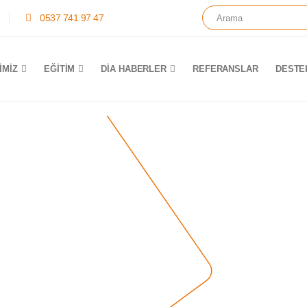
0537 741 97 47
IMIZ
EĞITIM
DİA HABERLER
REFERANSLAR
DESTE